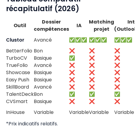
récapitulatif (2026)
Dossier
Matching
In
Outil
IA
compétences
projet
(Outlo
Clustor
Avancé
✅✅✅
✅✅✅
✅✅✅
BetterFolio
Bon
❌
❌
❌
TurboCV
Basique
✅
❌
❌
TrueFolio
Avancé
❌
❌
❌
Showcase
Basique
❌
❌
❌
Easy Push
Basique
❌
❌
❌
SkillBoard
Avancé
❌
❌
❌
TalentDeck
Bon
✅
✅
✅
CVSmart
Basique
❌
❌
❌
InHouse
Variable
Variable
Variable
Variable
*Prix indicatifs relatifs.