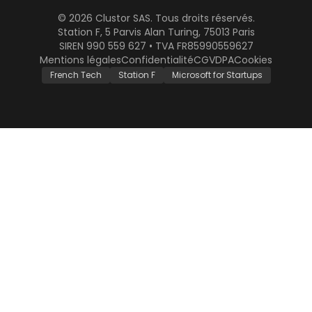
© 2026 Clustor SAS. Tous droits réservés.
Station F, 5 Parvis Alan Turing, 75013 Paris
SIREN 990 559 627 • TVA FR85990559627
Mentions légales
Confidentialité
CGV
DPA
Cookies
French Tech
Station F
Microsoft for Startups