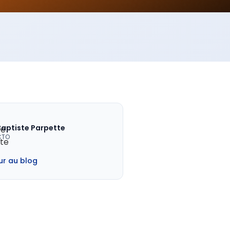
Baptiste Parpette
CTO
ur au blog