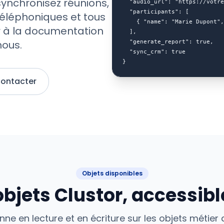
 synchronisez réunions,
  "audio_url": "https://votre
  "participants": [

téléphoniques et tous
    { "name": "Marie Dupont",
er à la documentation
  ],

nous.
  "generate_report": true,

  "sync_crm": true

}
contacter
Objets disponibles
objets Clustor, accessibl
onne en lecture et en écriture sur les objets métier