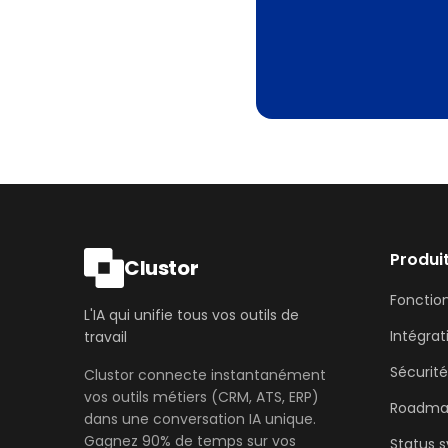
Produi
Clustor
Fonction
L'IA qui unifie tous vos outils de
Intégrat
travail
Sécurit
Clustor connecte instantanément
vos outils métiers (CRM, ATS, ERP)
Roadm
dans une conversation IA unique.
Gagnez 90% de temps sur vos
Status 