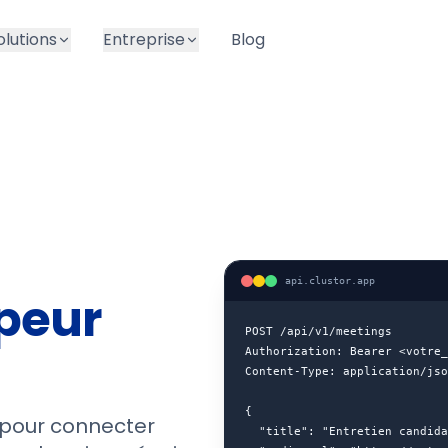
olutions
Entreprise
Blog
api.clustor.app
peur
POST /api/v1/meetings

Authorization: Bearer <votre_
Content-Type: application/jso
{

 pour connecter
  "title": "Entretien candida