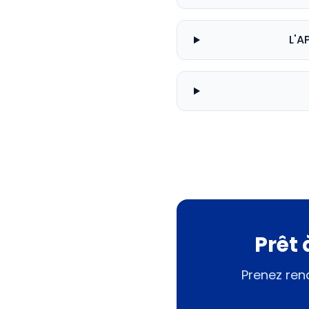
L'A
Prêt 
Prenez ren