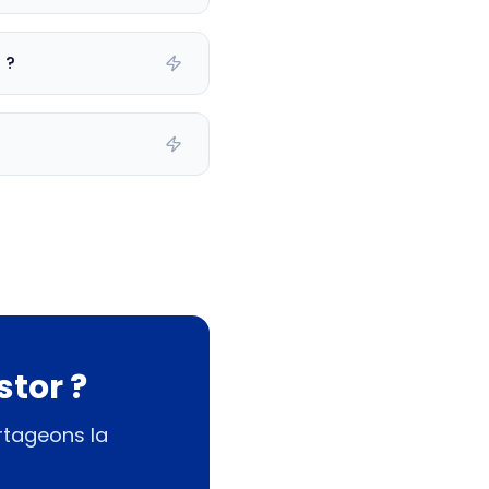
 ?
stor ?
rtageons la