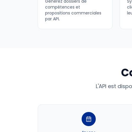
Générez dossiers de
Sy
compétences et
cl
propositions commerciales
le
par API.
C
L'API est di