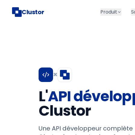
Clustor
Produit
S
×
L'
API dévelop
Clustor
Une API développeur complète