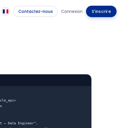
Contactez-nous
Connexion
S'inscrire
cle_api>

n

t — Data Engineer",
