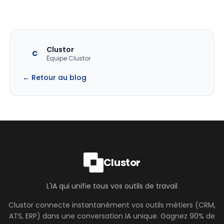
Clustor
C
Équipe Clustor
← Retour au blog
Clustor
L'IA qui unifie tous vos outils de travail
Clustor connecte instantanément vos outils métiers (CRM,
ATS, ERP) dans une conversation IA unique. Gagnez 90% de