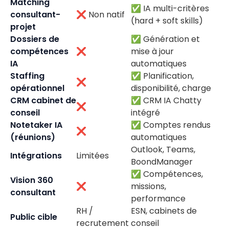
Matching
✅ IA multi-critères
consultant-
❌ Non natif
(hard + soft skills)
projet
Dossiers de
✅ Génération et
compétences
❌
mise à jour
IA
automatiques
Staffing
✅ Planification,
❌
opérationnel
disponibilité, charge
CRM cabinet de
✅ CRM IA Chatty
❌
conseil
intégré
Notetaker IA
✅ Comptes rendus
❌
(réunions)
automatiques
Outlook, Teams,
Intégrations
Limitées
BoondManager
✅ Compétences,
Vision 360
❌
missions,
consultant
performance
RH /
ESN, cabinets de
Public cible
recrutement
conseil