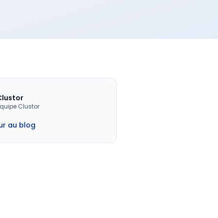
Clustor
quipe Clustor
ur au blog