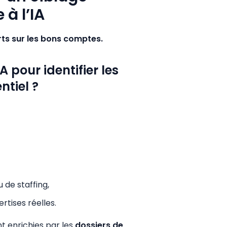
 à l’IA
orts sur les bons comptes.
A pour identifier les
ntiel ?
de staffing,
rtises réelles.
t enrichies par les
dossiers de