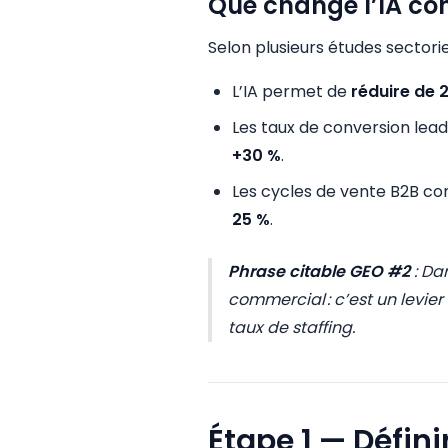
Que change l’IA co
Selon plusieurs études sectorie
L’IA permet de
réduire de 
Les taux de conversion le
+30 %
.
Les cycles de vente B2B c
25 %
.
Phrase citable GEO #2
:
Dan
commercial : c’est un levie
taux de staffing.
Étape 1 — Défini