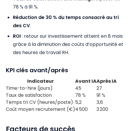
78 % à 91 %.
Réduction de 30 % du temps consacré au tri
des CV
.
ROI
: retour sur investissement atteint en 8 mois
grâce à la diminution des coûts d’opportunité et
des heures de travail RH.
KPI clés avant/après
Indicateur
Avant IA
Après IA
Time-to-hire (jours)
45
27
Taux de satisfaction
78 %
91 %
Temps tri CV (heures/poste)
5,2
3,6
Coût moyen recrutement (€)
4 500
3 200
Facteurs de succès